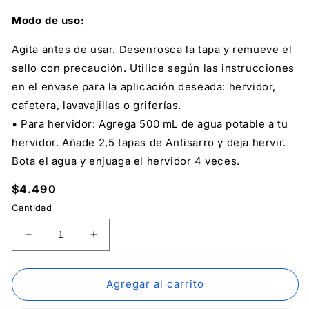
Modo de uso:
Agita antes de usar. Desenrosca la tapa y remueve el
sello con precaución. Utilice según las instrucciones
en el envase para la aplicación deseada: hervidor,
cafetera, lavavajillas o griferías.
• Para hervidor: Agrega 500 mL de agua potable a tu
hervidor. Añade 2,5 tapas de Antisarro y deja hervir.
Bota el agua y enjuaga el hervidor 4 veces.
Precio
$4.490
habitual
Cantidad
Reducir
Aumentar
cantidad
cantidad
para
para
Antisarro
Antisarro
Agregar al carrito
-
-