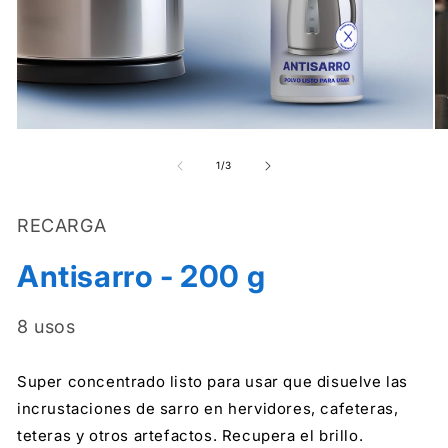
Abrir
Ab
elemento
el
multimedia
mu
de
1
/
3
1
2
en
en
una
un
RECARGA
ventana
ve
modal
mo
Antisarro - 200 g
8 usos
Super concentrado listo para usar que disuelve las
incrustaciones de sarro en hervidores, cafeteras,
teteras y otros artefactos. Recupera el brillo.